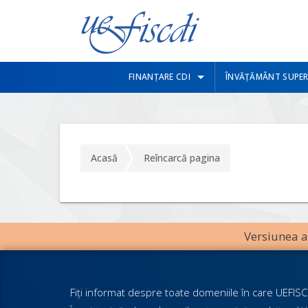
FINANȚARE CDI
ÎNVĂȚĂMÂNT SUPER
Acasă
Reîncarcă pagina
Versiunea an
Fiţi informat despre toate domeniile în care UEFISCD