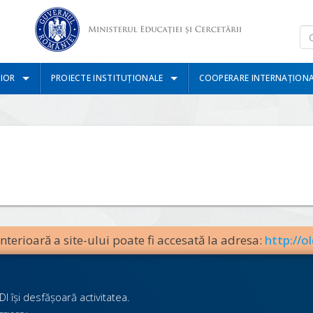
IOR
PROIECTE INSTITUȚIONALE
COOPERARE INTERNAȚION
terioară a site-ului poate fi accesată la adresa:
http://ol
I îşi desfăşoară activitatea.