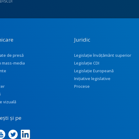
UEFISCDI
icare
Juridic
ate de presă
Legislație învățământ superior
 în mass-media
Legislație CDI
nte
Legislație Europeană
i
Inițiative legislative
ter
Procese
i
e vizuală
ști și pe