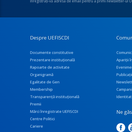
Înregistraţi-vă adresa de email pentru a primi newsletter-ul 
Despre UEFISCDI
Comun
Documente constitutive
Comunic
Prezentare instituţională
Apariţii
Rapoarte de activitate
Evenime
Organigramă
Publicați
Egalitate de Gen
Newslet
Membership
Campani
Transparenţă instituţională
Identitat
Premii
Ne găse
Mărci înregistrate UEFISCDI
Centre Politici
Cariere