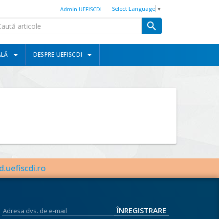
Select Language
▼
Admin UEFISCDI
ALĂ
DESPRE UEFISCDI
d.uefiscdi.ro