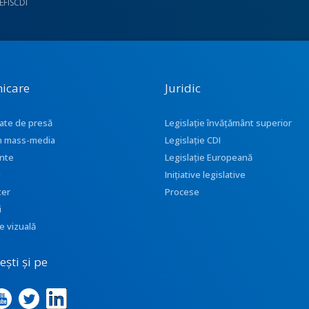
UEFISCDI
icare
Juridic
ate de presă
Legislație învățământ superior
 în mass-media
Legislație CDI
nte
Legislație Europeană
i
Inițiative legislative
ter
Procese
i
e vizuală
ști și pe