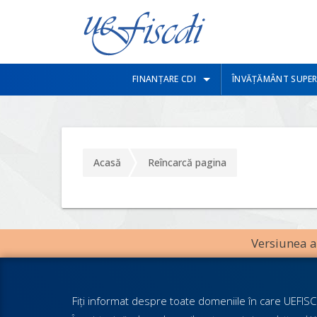
FINANȚARE CDI
ÎNVĂȚĂMÂNT SUPER
Acasă
Reîncarcă pagina
Versiunea an
Fiţi informat despre toate domeniile în care UEFISCD