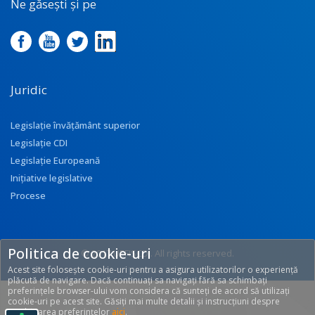
Ne găsești și pe
Juridic
Legislație învățământ superior
Legislație CDI
Legislație Europeană
Inițiative legislative
Procese
Politica de cookie-uri
© 2017 UEFISCDI. All rights reserved.
Acest site folosește cookie-uri pentru a asigura utilizatorilor o experiență
[T: 0.3134, O: 92]
plăcută de navigare. Dacă continuați sa navigați fără sa schimbați
preferințele browser-ului vom considera că sunteți de acord să utilizați
cookie-uri pe acest site. Găsiți mai multe detalii și instrucțiuni despre
modificarea preferințelor
aici
.