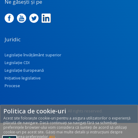
Ne găsești și pe
Juridic
Legislație învățământ superior
Legislație CDI
Legislație Europeană
Inițiative legislative
Procese
Politica de cookie-uri
© 2017 UEFISCDI. All rights reserved.
Acest site folosește cookie-uri pentru a asigura utilizatorilor o experiență
[T: 0.3202, O: 92]
plăcută de navigare. Dacă continuați sa navigați fără sa schimbați
preferințele browser-ului vom considera că sunteți de acord să utilizați
cookie-uri pe acest site. Găsiți mai multe detalii și instrucțiuni despre
modificarea preferințelor
aici
.