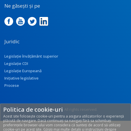
Ne găsești și pe
Juridic
Legislație învățământ superior
Legislație CDI
Legislație Europeană
Inițiative legislative
Procese
Politica de cookie-uri
© 2017 UEFISCDI. All rights reserved.
Acest site folosește cookie-uri pentru a asigura utilizatorilor o experiență
[T: 0.276, O: 113]
plăcută de navigare. Dacă continuați sa navigați fără sa schimbați
preferințele browser-ului vom considera că sunteți de acord să utilizați
cookie-uri pe acest site. Găsiți mai multe detalii și instrucțiuni despre