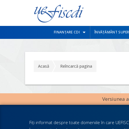
FINANȚARE CDI
ÎNVĂȚĂMÂNT SUPER
Acasă
Reîncarcă pagina
Versiunea an
Fiţi informat despre toate domeniile în care UEFISCD