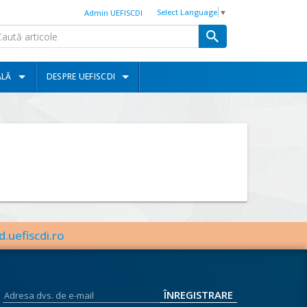
Select Language
▼
Admin UEFISCDI
ALĂ
DESPRE UEFISCDI
d.uefiscdi.ro