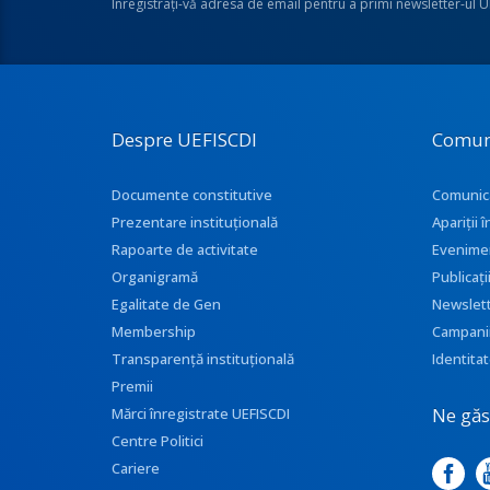
Înregistraţi-vă adresa de email pentru a primi newsletter-ul 
Despre UEFISCDI
Comun
Documente constitutive
Comunic
Prezentare instituţională
Apariţii
Rapoarte de activitate
Evenime
Organigramă
Publicați
Egalitate de Gen
Newslet
Membership
Campani
Transparenţă instituţională
Identitat
Premii
Ne găse
Mărci înregistrate UEFISCDI
Centre Politici
Cariere