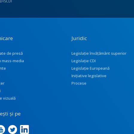
UEFISCDI
icare
Juridic
ate de presă
Legislație învățământ superior
 în mass-media
Legislație CDI
nte
Legislație Europeană
i
Inițiative legislative
ter
Procese
i
e vizuală
ști și pe