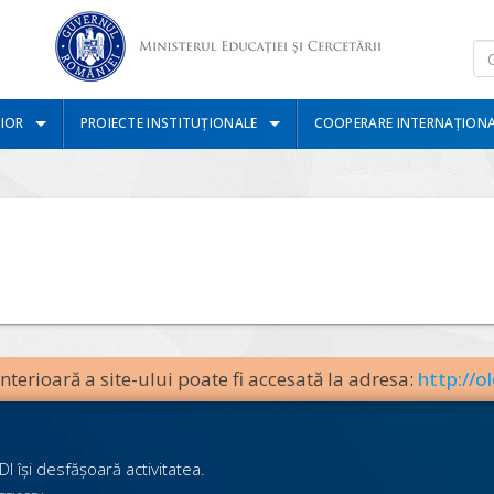
IOR
PROIECTE INSTITUȚIONALE
COOPERARE INTERNAȚION
terioară a site-ului poate fi accesată la adresa:
http://ol
I îşi desfăşoară activitatea.