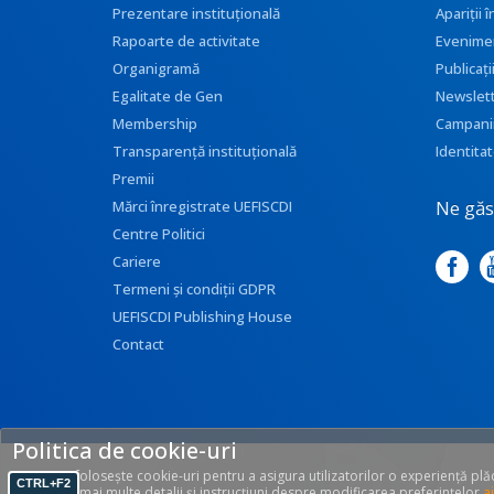
Prezentare instituţională
Apariţii
Rapoarte de activitate
Evenime
Organigramă
Publicați
Egalitate de Gen
Newslet
Membership
Campani
Transparenţă instituţională
Identitat
Premii
Ne găse
Mărci înregistrate UEFISCDI
Centre Politici
Cariere
Termeni și condiții GDPR
UEFISCDI Publishing House
Contact
Politica de cookie-uri
Acest site folosește cookie-uri pentru a asigura utilizatorilor o experiență pl
CTRL+F2
site. Găsiți mai multe detalii și instrucțiuni despre modificarea preferințelor
ai