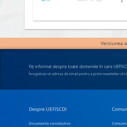
Versiunea an
Fiţi informat despre toate domeniile în care UEFISCD
Înregistraţi-vă adresa de email pentru a primi newsletter-ul 
Despre UEFISCDI
Comun
Documente constitutive
Comunic