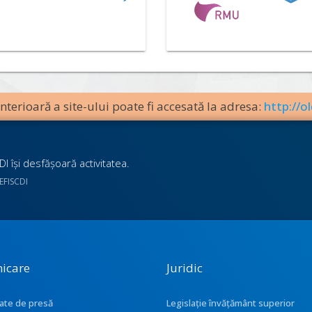
terioară a site-ului poate fi accesată la adresa:
http://ol
I îşi desfăşoară activitatea.
UEFISCDI
icare
Juridic
ate de presă
Legislație învățământ superior