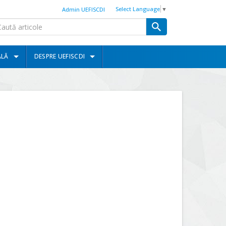
Select Language
▼
Admin UEFISCDI
ALĂ
DESPRE UEFISCDI