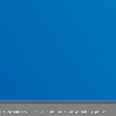
wser-ului vom considera că sunteți de acord să utilizați cookie-uri pe acest