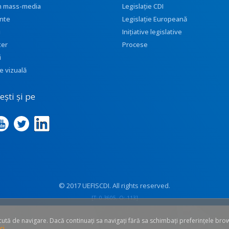
 în mass-media
Legislație CDI
nte
Legislație Europeană
i
Inițiative legislative
ter
Procese
i
e vizuală
ști și pe
© 2017 UEFISCDI. All rights reserved.
[T: 0.3605, O: 113]
ăcută de navigare. Dacă continuați sa navigați fără sa schimbați preferințele bro
ci
.