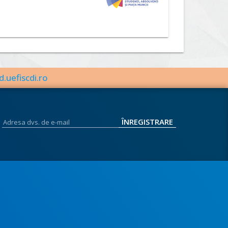
d.uefiscdi.ro