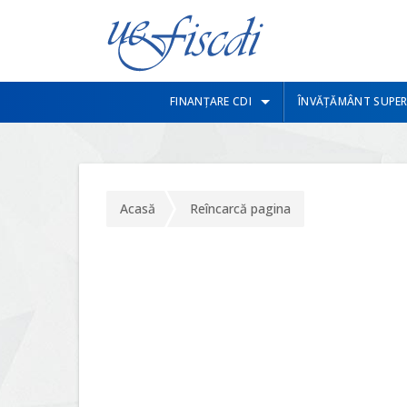
FINANȚARE CDI
ÎNVĂȚĂMÂNT SUPER
Acasă
Reîncarcă pagina