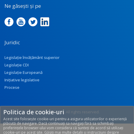
Ne găsești și pe
Juridic
Legislație învățământ superior
Legislație CDI
Legislație Europeană
Inițiative legislative
Procese
Politica de cookie-uri
© 2017 UEFISCDI. All rights reserved.
Acest site folosește cookie-uri pentru a asigura utilizatorilor o experiență
[T: 0.2856, O: 113]
plăcută de navigare. Dacă continuați sa navigați fără sa schimbați
preferințele browser-ului vom considera că sunteți de acord să utilizați
cookie-uri pe acest site. Găsiți mai multe detalii și instrucțiuni despre