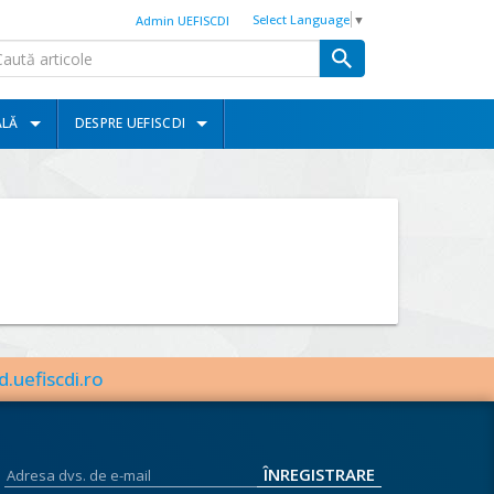
Select Language
▼
Admin UEFISCDI
ALĂ
DESPRE UEFISCDI
d.uefiscdi.ro