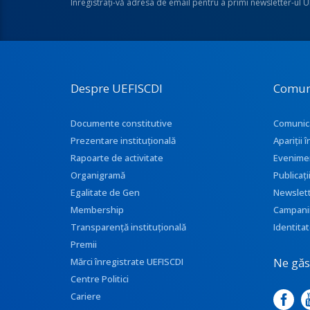
Înregistraţi-vă adresa de email pentru a primi newsletter-ul 
Despre UEFISCDI
Comun
Documente constitutive
Comunic
Prezentare instituţională
Apariţii
Rapoarte de activitate
Evenime
Organigramă
Publicați
Egalitate de Gen
Newslet
Membership
Campani
Transparenţă instituţională
Identitat
Premii
Ne găse
Mărci înregistrate UEFISCDI
Centre Politici
Cariere