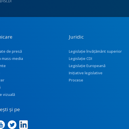
UEFISCDI
icare
Juridic
ate de presă
Legislație învățământ superior
 în mass-media
Legislație CDI
nte
Legislație Europeană
i
Inițiative legislative
ter
Procese
i
e vizuală
ști și pe