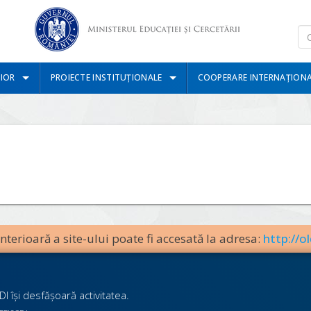
IOR
PROIECTE INSTITUȚIONALE
COOPERARE INTERNAȚION
terioară a site-ului poate fi accesată la adresa:
http://ol
I îşi desfăşoară activitatea.