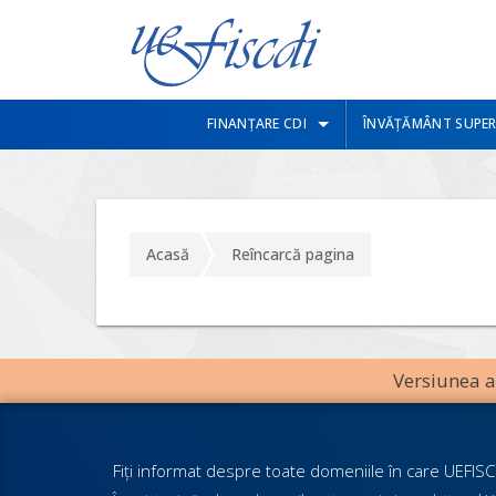
FINANȚARE CDI
ÎNVĂȚĂMÂNT SUPER
Acasă
Reîncarcă pagina
Versiunea an
Fiţi informat despre toate domeniile în care UEFISCD