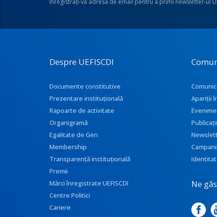
Înregistraţi-vă adresa de email pentru a primi newsletter-ul 
Despre UEFISCDI
Comun
Documente constitutive
Comunic
Prezentare instituţională
Apariţii
Rapoarte de activitate
Evenime
Organigramă
Publicați
Egalitate de Gen
Newslet
Membership
Campani
Transparenţă instituţională
Identitat
Premii
Ne găse
Mărci înregistrate UEFISCDI
Centre Politici
Cariere