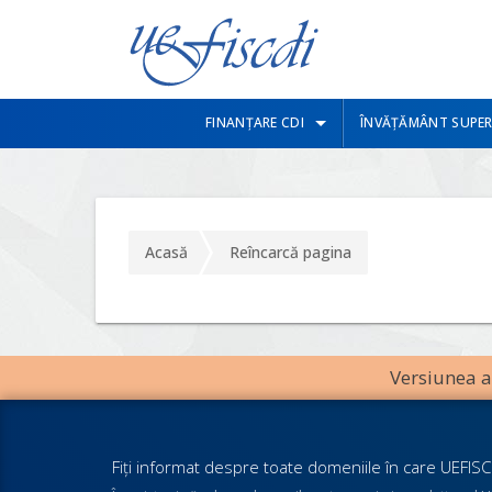
FINANȚARE CDI
ÎNVĂȚĂMÂNT SUPER
Acasă
Reîncarcă pagina
Versiunea an
Fiţi informat despre toate domeniile în care UEFISCD