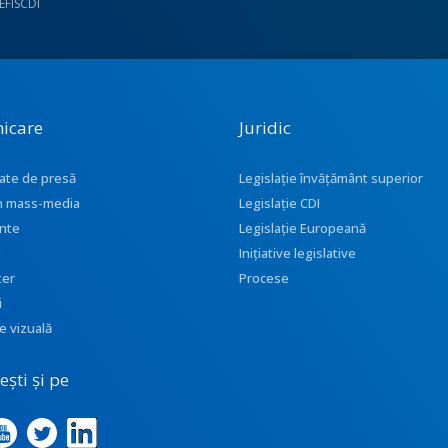
UEFISCDI
icare
Juridic
ate de presă
Legislație învățământ superior
 în mass-media
Legislație CDI
nte
Legislație Europeană
i
Inițiative legislative
ter
Procese
i
e vizuală
ști și pe