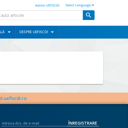
Select Language
▼
Admin UEFISCDI
ALĂ
DESPRE UEFISCDI
d.uefiscdi.ro