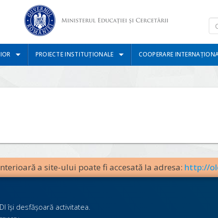
IOR
PROIECTE INSTITUȚIONALE
COOPERARE INTERNAȚION
terioară a site-ului poate fi accesată la adresa:
http://ol
I îşi desfăşoară activitatea.