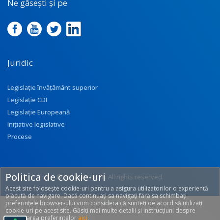
Ne găsești și pe
Juridic
Legislație învățământ superior
Legislație CDI
Legislație Europeană
Inițiative legislative
Procese
Politica de cookie-uri
© 2017 UEFISCDI. All rights reserved.
Acest site folosește cookie-uri pentru a asigura utilizatorilor o experiență
[T: 0.3233, O: 92]
plăcută de navigare. Dacă continuați sa navigați fără sa schimbați
preferințele browser-ului vom considera că sunteți de acord să utilizați
cookie-uri pe acest site. Găsiți mai multe detalii și instrucțiuni despre
modificarea preferințelor
aici
.