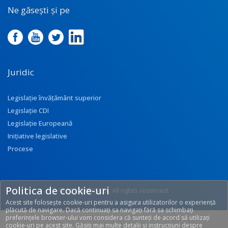
Ne găsești și pe
Juridic
Legislație învățământ superior
Legislație CDI
Legislație Europeană
Inițiative legislative
Procese
Politica de cookie-uri
© 2017 UEFISCDI. All rights reserved.
Acest site folosește cookie-uri pentru a asigura utilizatorilor o experiență
[T: 0.2747, O: 113]
plăcută de navigare. Dacă continuați sa navigați fără sa schimbați
preferințele browser-ului vom considera că sunteți de acord să utilizați
cookie-uri pe acest site. Găsiți mai multe detalii și instrucțiuni despre