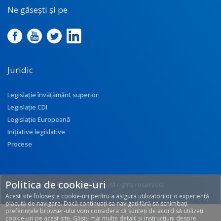
Ne găsești și pe
Juridic
Legislație învățământ superior
Legislație CDI
Legislație Europeană
Inițiative legislative
Procese
Politica de cookie-uri
© 2017 UEFISCDI. All rights reserved.
Acest site folosește cookie-uri pentru a asigura utilizatorilor o experiență
[T: 0.3437, O: 113]
plăcută de navigare. Dacă continuați sa navigați fără sa schimbați
preferințele browser-ului vom considera că sunteți de acord să utilizați
cookie-uri pe acest site. Găsiți mai multe detalii și instrucțiuni despre