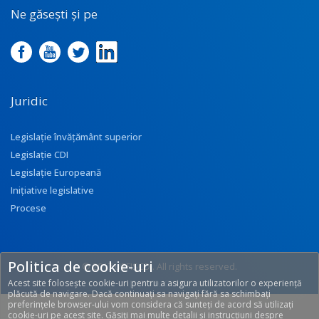
Ne găsești și pe
Juridic
Legislație învățământ superior
Legislație CDI
Legislație Europeană
Inițiative legislative
Procese
Politica de cookie-uri
© 2017 UEFISCDI. All rights reserved.
Acest site folosește cookie-uri pentru a asigura utilizatorilor o experiență
[T: 0.309, O: 113]
plăcută de navigare. Dacă continuați sa navigați fără sa schimbați
preferințele browser-ului vom considera că sunteți de acord să utilizați
cookie-uri pe acest site. Găsiți mai multe detalii și instrucțiuni despre