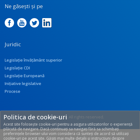
Ne găsești și pe
Juridic
Legislație învățământ superior
Legislație CDI
Legislație Europeană
Inițiative legislative
Procese
Politica de cookie-uri
© 2017 UEFISCDI. All rights reserved.
Acest site folosește cookie-uri pentru a asigura utilizatorilor o experiență
[T: 0.2833, O: 113]
plăcută de navigare. Dacă continuați sa navigați fără sa schimbați
preferințele browser-ului vom considera că sunteți de acord să utilizați
cookie-uri pe acest site. Găsiți mai multe detalii și instrucțiuni despre