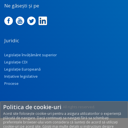
Ne găsești și pe
Juridic
Legislație învățământ superior
Legislație CDI
Legislație Europeană
Inițiative legislative
Procese
Politica de cookie-uri
© 2017 UEFISCDI. All rights reserved.
Acest site folosește cookie-uri pentru a asigura utilizatorilor o experiență
[T: 0.3704, O: 113]
plăcută de navigare. Dacă continuați sa navigați fără sa schimbați
preferințele browser-ului vom considera că sunteți de acord să utilizați
cookie-uri pe acest site. Găsiți mai multe detalii și instrucțiuni despre