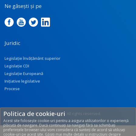
Ne găsești și pe
Juridic
Legislație învățământ superior
Legislație CDI
Legislație Europeană
Inițiative legislative
Procese
Politica de cookie-uri
© 2017 UEFISCDI. All rights reserved.
Acest site folosește cookie-uri pentru a asigura utilizatorilor o experiență
[T: 0.3414, O: 113]
plăcută de navigare. Dacă continuați sa navigați fără sa schimbați
preferințele browser-ului vom considera că sunteți de acord să utilizați
cookie-uri pe acest site. Găsiți mai multe detalii și instrucțiuni despre