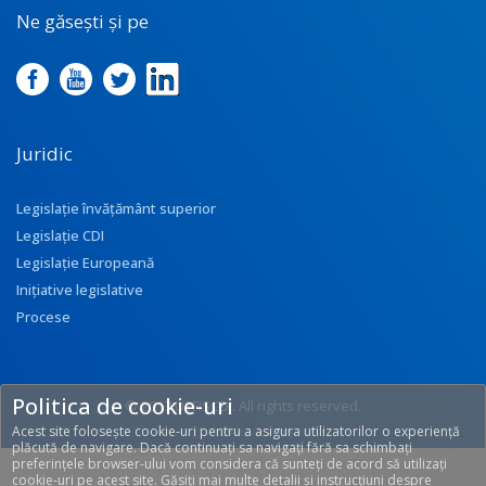
Ne găsești și pe
Juridic
Legislație învățământ superior
Legislație CDI
Legislație Europeană
Inițiative legislative
Procese
Politica de cookie-uri
© 2017 UEFISCDI. All rights reserved.
Acest site folosește cookie-uri pentru a asigura utilizatorilor o experiență
[T: 0.2916, O: 113]
plăcută de navigare. Dacă continuați sa navigați fără sa schimbați
preferințele browser-ului vom considera că sunteți de acord să utilizați
cookie-uri pe acest site. Găsiți mai multe detalii și instrucțiuni despre