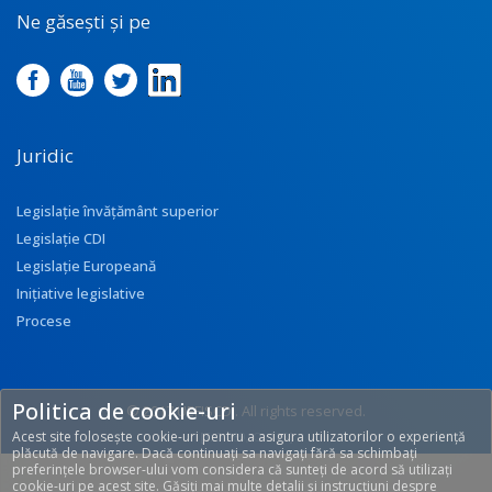
Ne găsești și pe
Juridic
Legislație învățământ superior
Legislație CDI
Legislație Europeană
Inițiative legislative
Procese
Politica de cookie-uri
© 2017 UEFISCDI. All rights reserved.
Acest site folosește cookie-uri pentru a asigura utilizatorilor o experiență
[T: 0.269, O: 113]
plăcută de navigare. Dacă continuați sa navigați fără sa schimbați
preferințele browser-ului vom considera că sunteți de acord să utilizați
cookie-uri pe acest site. Găsiți mai multe detalii și instrucțiuni despre