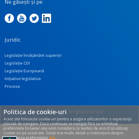
Ne găsești și pe
Juridic
Legislație învățământ superior
Legislație CDI
Legislație Europeană
Inițiative legislative
Procese
Politica de cookie-uri
© 2017 UEFISCDI. All rights reserved.
Acest site folosește cookie-uri pentru a asigura utilizatorilor o experiență
[T: 0.2807, O: 92]
plăcută de navigare. Dacă continuați sa navigați fără sa schimbați
preferințele browser-ului vom considera că sunteți de acord să utilizați
cookie-uri pe acest site. Găsiți mai multe detalii și instrucțiuni despre
modificarea preferințelor
aici
.