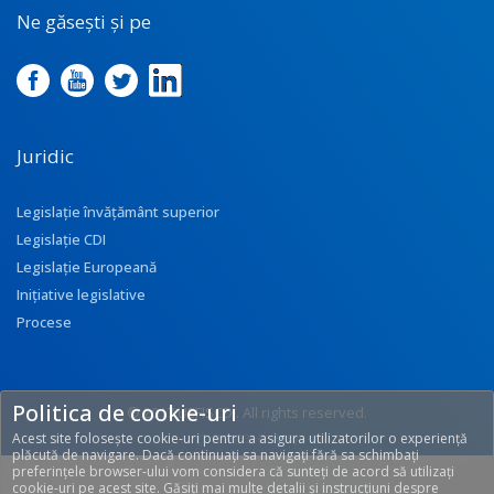
Ne găsești și pe
Juridic
Legislație învățământ superior
Legislație CDI
Legislație Europeană
Inițiative legislative
Procese
Politica de cookie-uri
© 2017 UEFISCDI. All rights reserved.
Acest site folosește cookie-uri pentru a asigura utilizatorilor o experiență
[T: 0.2033, O: 113]
plăcută de navigare. Dacă continuați sa navigați fără sa schimbați
preferințele browser-ului vom considera că sunteți de acord să utilizați
cookie-uri pe acest site. Găsiți mai multe detalii și instrucțiuni despre