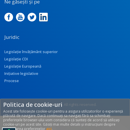
Ne găsești și pe
Juridic
Legislație învățământ superior
Legislație CDI
Legislație Europeană
Inițiative legislative
Procese
Politica de cookie-uri
© 2017 UEFISCDI. All rights reserved.
Acest site folosește cookie-uri pentru a asigura utilizatorilor o experiență
[T: 0.2398, O: 92]
plăcută de navigare. Dacă continuați sa navigați fără sa schimbați
preferințele browser-ului vom considera că sunteți de acord să utilizați
cookie-uri pe acest site. Găsiți mai multe detalii și instrucțiuni despre
modificarea preferințelor
aici
.