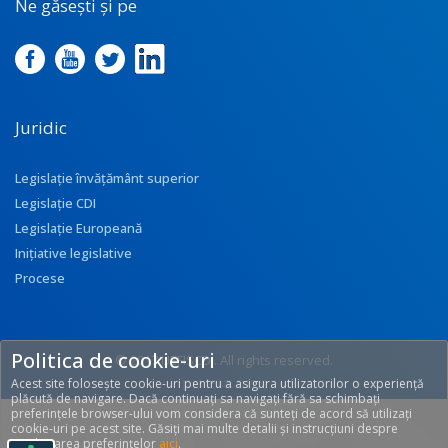
Ne găsești și pe
Juridic
Legislație învățământ superior
Legislație CDI
Legislație Europeană
Inițiative legislative
Procese
Politica de cookie-uri
© 2017 UEFISCDI. All rights reserved.
Acest site folosește cookie-uri pentru a asigura utilizatorilor o experiență
[T: 0.2588, O: 92]
plăcută de navigare. Dacă continuați sa navigați fără sa schimbați
preferințele browser-ului vom considera că sunteți de acord să utilizați
cookie-uri pe acest site. Găsiți mai multe detalii și instrucțiuni despre
modificarea preferințelor
aici
.