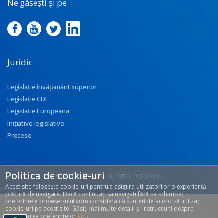
Ne găsești și pe
Juridic
Legislație învățământ superior
Legislație CDI
Legislație Europeană
Inițiative legislative
Procese
Politica de cookie-uri
© 2017 UEFISCDI. All rights reserved.
Acest site folosește cookie-uri pentru a asigura utilizatorilor o experiență
[T: 0.3141, O: 92]
plăcută de navigare. Dacă continuați sa navigați fără sa schimbați
preferințele browser-ului vom considera că sunteți de acord să utilizați
cookie-uri pe acest site. Găsiți mai multe detalii și instrucțiuni despre
modificarea preferințelor
aici
.