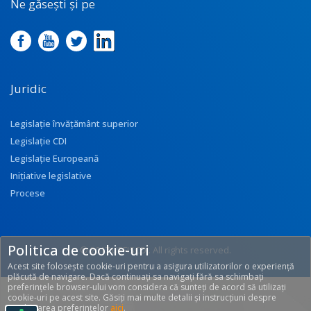
Ne găsești și pe
Juridic
Legislație învățământ superior
Legislație CDI
Legislație Europeană
Inițiative legislative
Procese
Politica de cookie-uri
© 2017 UEFISCDI. All rights reserved.
Acest site folosește cookie-uri pentru a asigura utilizatorilor o experiență
[T: 0.2541, O: 92]
plăcută de navigare. Dacă continuați sa navigați fără sa schimbați
preferințele browser-ului vom considera că sunteți de acord să utilizați
cookie-uri pe acest site. Găsiți mai multe detalii și instrucțiuni despre
modificarea preferințelor
aici
.