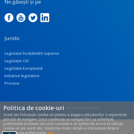
Ne găsești și pe
Juridic
Legislație învățământ superior
Legislație CDI
Legislație Europeană
Inițiative legislative
Procese
Politica de cookie-uri
© 2017 UEFISCDI. All rights reserved.
Acest site folosește cookie-uri pentru a asigura utilizatorilor o experiență
[T: 0.2794, O: 92]
plăcută de navigare. Dacă continuați sa navigați fără sa schimbați
preferințele browser-ului vom considera că sunteți de acord să utilizați
cookie-uri pe acest site. Găsiți mai multe detalii și instrucțiuni despre
modificarea preferințelor
aici
.