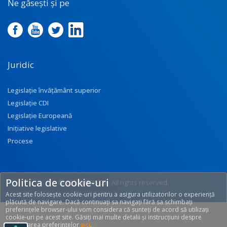
Ne găsești și pe
Juridic
Legislație învățământ superior
Legislație CDI
Legislație Europeană
Inițiative legislative
Procese
Politica de cookie-uri
© 2017 UEFISCDI. All rights reserved.
Acest site folosește cookie-uri pentru a asigura utilizatorilor o experiență
[T: 0.3051, O: 92]
plăcută de navigare. Dacă continuați sa navigați fără sa schimbați
preferințele browser-ului vom considera că sunteți de acord să utilizați
cookie-uri pe acest site. Găsiți mai multe detalii și instrucțiuni despre
modificarea preferințelor
aici
.