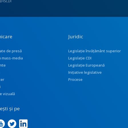
UEFISCDI
icare
Juridic
ate de presă
Legislație învățământ superior
 în mass-media
Legislație CDI
nte
Legislație Europeană
i
Inițiative legislative
ter
Procese
i
e vizuală
ști și pe