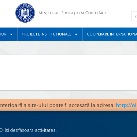
IOR
PROIECTE INSTITUȚIONALE
COOPERARE INTERNAȚION
terioară a site-ului poate fi accesată la adresa:
http://ol
I îşi desfăşoară activitatea.