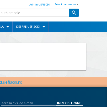
Select Language
▼
Admin UEFISCDI
ALĂ
DESPRE UEFISCDI
d.uefiscdi.ro