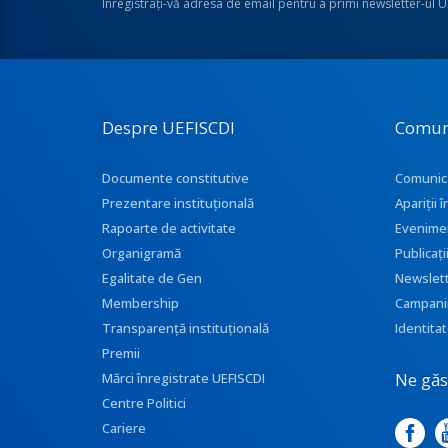
Înregistraţi-vă adresa de email pentru a primi newsletter-ul 
Despre UEFISCDI
Comun
Documente constitutive
Comunic
Prezentare instituţională
Apariţii
Rapoarte de activitate
Evenime
Organigramă
Publicați
Egalitate de Gen
Newslet
Membership
Campani
Transparenţă instituţională
Identitat
Premii
Ne găse
Mărci înregistrate UEFISCDI
Centre Politici
Cariere