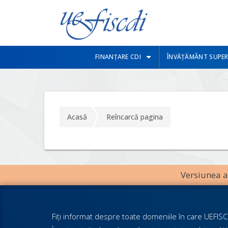
FINANȚARE CDI
ÎNVĂȚĂMÂNT SUPER
Acasă
Reîncarcă pagina
Versiunea an
Fiţi informat despre toate domeniile în care UEFISCD