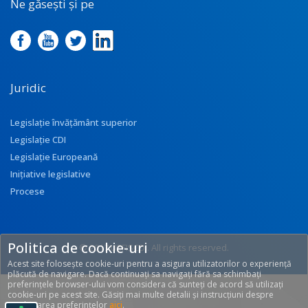
Ne găsești și pe
Juridic
Legislație învățământ superior
Legislație CDI
Legislație Europeană
Inițiative legislative
Procese
Politica de cookie-uri
© 2017 UEFISCDI. All rights reserved.
Acest site folosește cookie-uri pentru a asigura utilizatorilor o experiență
[T: 0.2927, O: 92]
plăcută de navigare. Dacă continuați sa navigați fără sa schimbați
preferințele browser-ului vom considera că sunteți de acord să utilizați
cookie-uri pe acest site. Găsiți mai multe detalii și instrucțiuni despre
modificarea preferințelor
aici
.