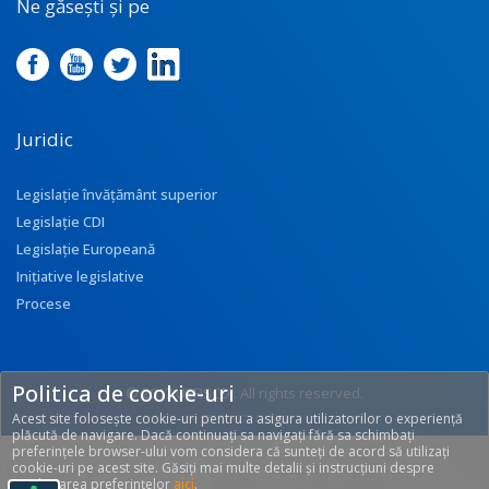
Ne găsești și pe
Juridic
Legislație învățământ superior
Legislație CDI
Legislație Europeană
Inițiative legislative
Procese
Politica de cookie-uri
© 2017 UEFISCDI. All rights reserved.
Acest site folosește cookie-uri pentru a asigura utilizatorilor o experiență
[T: 0.197, O: 92]
plăcută de navigare. Dacă continuați sa navigați fără sa schimbați
preferințele browser-ului vom considera că sunteți de acord să utilizați
cookie-uri pe acest site. Găsiți mai multe detalii și instrucțiuni despre
modificarea preferințelor
aici
.