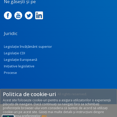
Ne găsești și pe
Juridic
Legislație învățământ superior
Legislație CDI
Legislație Europeană
Inițiative legislative
Procese
Politica de cookie-uri
© 2017 UEFISCDI. All rights reserved.
Acest site folosește cookie-uri pentru a asigura utilizatorilor o experiență
[T: 0.3133, O: 92]
plăcută de navigare. Dacă continuați sa navigați fără sa schimbați
preferințele browser-ului vom considera că sunteți de acord să utilizați
cookie-uri pe acest site. Găsiți mai multe detalii și instrucțiuni despre
modificarea preferințelor
aici
.