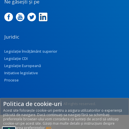
Ne găsești și pe
Juridic
Legislație învățământ superior
Legislație CDI
Legislație Europeană
Inițiative legislative
Procese
Politica de cookie-uri
© 2017 UEFISCDI. All rights reserved.
Acest site folosește cookie-uri pentru a asigura utilizatorilor o experiență
[T: 0.2661, O: 92]
plăcută de navigare. Dacă continuați sa navigați fără sa schimbați
preferințele browser-ului vom considera că sunteți de acord să utilizați
cookie-uri pe acest site. Găsiți mai multe detalii și instrucțiuni despre
modificarea preferințelor
aici
.