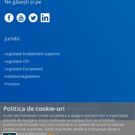
Ne găsești și pe
Juridic
Legislație învățământ superior
Legislație CDI
Legislație Europeană
Inițiative legislative
Procese
Politica de cookie-uri
© 2017 UEFISCDI. All rights reserved.
Acest site folosește cookie-uri pentru a asigura utilizatorilor o experiență
[T: 0.2575, O: 92]
plăcută de navigare. Dacă continuați sa navigați fără sa schimbați
preferințele browser-ului vom considera că sunteți de acord să utilizați
cookie-uri pe acest site. Găsiți mai multe detalii și instrucțiuni despre
modificarea preferințelor
aici
.