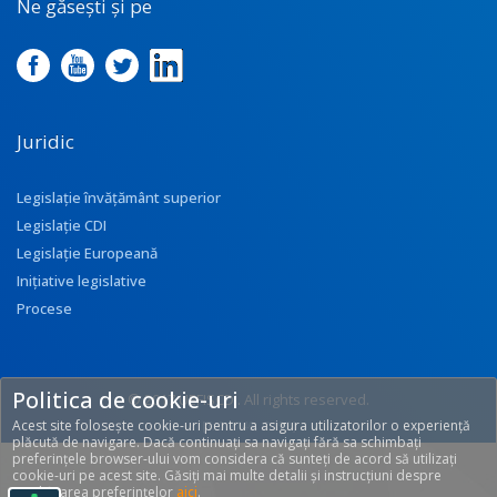
Ne găsești și pe
Juridic
Legislație învățământ superior
Legislație CDI
Legislație Europeană
Inițiative legislative
Procese
Politica de cookie-uri
© 2017 UEFISCDI. All rights reserved.
Acest site folosește cookie-uri pentru a asigura utilizatorilor o experiență
[T: 0.2746, O: 92]
plăcută de navigare. Dacă continuați sa navigați fără sa schimbați
preferințele browser-ului vom considera că sunteți de acord să utilizați
cookie-uri pe acest site. Găsiți mai multe detalii și instrucțiuni despre
modificarea preferințelor
aici
.