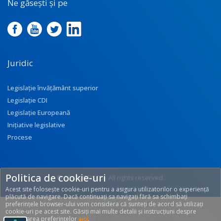
Ne găsești și pe
Juridic
Legislație învățământ superior
Legislație CDI
Legislație Europeană
Inițiative legislative
Procese
Politica de cookie-uri
© 2017 UEFISCDI. All rights reserved.
Acest site folosește cookie-uri pentru a asigura utilizatorilor o experiență
[T: 0.3001, O: 92]
plăcută de navigare. Dacă continuați sa navigați fără sa schimbați
preferințele browser-ului vom considera că sunteți de acord să utilizați
cookie-uri pe acest site. Găsiți mai multe detalii și instrucțiuni despre
modificarea preferințelor
aici
.