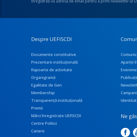
Înregistraţi-vă adresa de email pentru a primi newsletter-ul 
Despre UEFISCDI
Comun
Documente constitutive
Comunic
Prezentare instituţională
Apariţii
Rapoarte de activitate
Evenime
Organigramă
Publicați
Egalitate de Gen
Newslet
Membership
Campani
Transparenţă instituţională
Identitat
Premii
Ne găse
Mărci înregistrate UEFISCDI
Centre Politici
Cariere