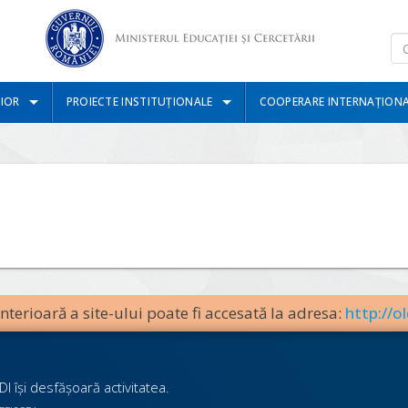
IOR
PROIECTE INSTITUȚIONALE
COOPERARE INTERNAȚION
terioară a site-ului poate fi accesată la adresa:
http://ol
I îşi desfăşoară activitatea.