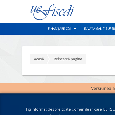
FINANȚARE CDI
ÎNVĂȚĂMÂNT SUPER
Acasă
Reîncarcă pagina
Versiunea an
Fiţi informat despre toate domeniile în care UEFISCD