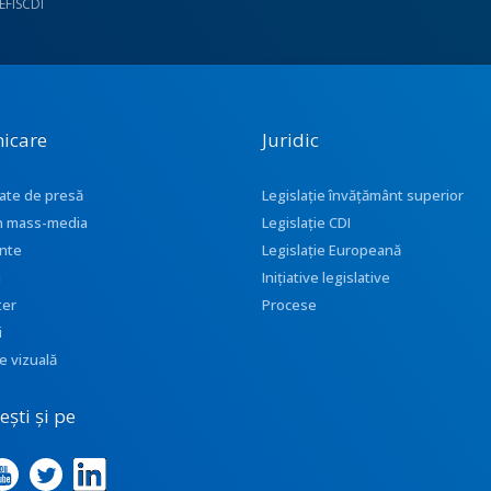
UEFISCDI
icare
Juridic
ate de presă
Legislație învățământ superior
 în mass-media
Legislație CDI
nte
Legislație Europeană
i
Inițiative legislative
ter
Procese
i
e vizuală
ști și pe