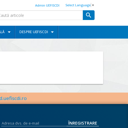
Select Language
▼
Admin UEFISCDI
ALĂ
DESPRE UEFISCDI
d.uefiscdi.ro