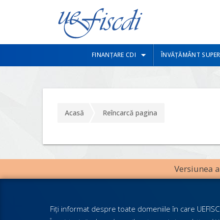
FINANȚARE CDI
ÎNVĂȚĂMÂNT SUPER
Acasă
Reîncarcă pagina
Versiunea an
Fiţi informat despre toate domeniile în care UEFISCD