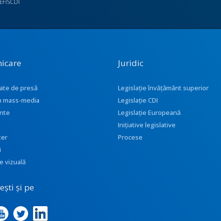
UEFISCDI
icare
Juridic
ate de presă
Legislație învățământ superior
 în mass-media
Legislație CDI
nte
Legislație Europeană
i
Inițiative legislative
ter
Procese
i
e vizuală
ști și pe