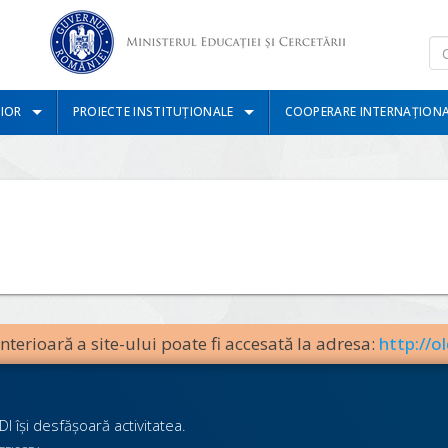
IOR
PROIECTE INSTITUȚIONALE
COOPERARE INTERNAȚION
terioară a site-ului poate fi accesată la adresa:
http://ol
I îşi desfăşoară activitatea.