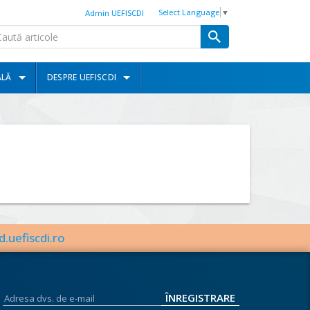
Select Language
▼
Admin UEFISCDI
ALĂ
DESPRE UEFISCDI
d.uefiscdi.ro