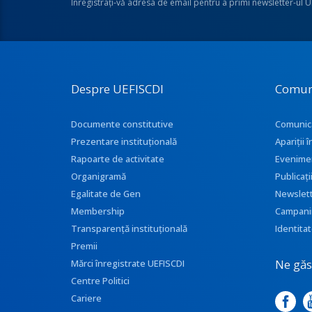
Înregistraţi-vă adresa de email pentru a primi newsletter-ul 
Despre UEFISCDI
Comun
Documente constitutive
Comunic
Prezentare instituţională
Apariţii
Rapoarte de activitate
Evenime
Organigramă
Publicați
Egalitate de Gen
Newslet
Membership
Campani
Transparenţă instituţională
Identitat
Premii
Ne găse
Mărci înregistrate UEFISCDI
Centre Politici
Cariere