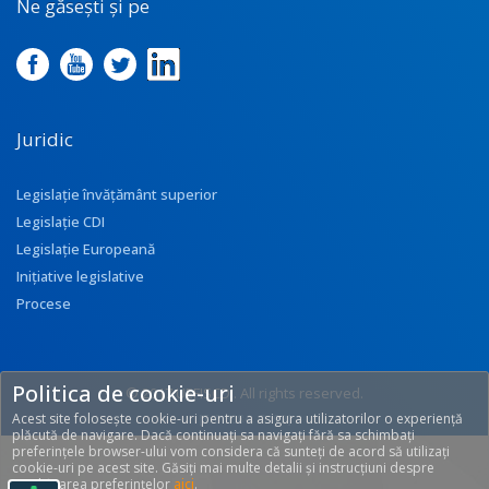
Ne găsești și pe
Juridic
Legislație învățământ superior
Legislație CDI
Legislație Europeană
Inițiative legislative
Procese
Politica de cookie-uri
© 2017 UEFISCDI. All rights reserved.
Acest site folosește cookie-uri pentru a asigura utilizatorilor o experiență
[T: 0.3084, O: 92]
plăcută de navigare. Dacă continuați sa navigați fără sa schimbați
preferințele browser-ului vom considera că sunteți de acord să utilizați
cookie-uri pe acest site. Găsiți mai multe detalii și instrucțiuni despre
modificarea preferințelor
aici
.