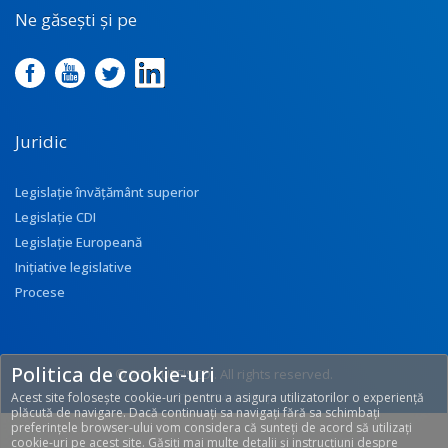
Ne găsești și pe
Juridic
Legislație învățământ superior
Legislație CDI
Legislație Europeană
Inițiative legislative
Procese
Politica de cookie-uri
© 2017 UEFISCDI. All rights reserved.
Acest site folosește cookie-uri pentru a asigura utilizatorilor o experiență
[T: 0.2874, O: 113]
plăcută de navigare. Dacă continuați sa navigați fără sa schimbați
preferințele browser-ului vom considera că sunteți de acord să utilizați
cookie-uri pe acest site. Găsiți mai multe detalii și instrucțiuni despre