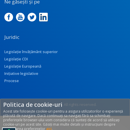
Ne găsești și pe
Juridic
Legislație învățământ superior
Legislație CDI
Legislație Europeană
Inițiative legislative
Procese
Politica de cookie-uri
© 2017 UEFISCDI. All rights reserved.
Acest site folosește cookie-uri pentru a asigura utilizatorilor o experiență
[T: 0.3043, O: 92]
plăcută de navigare. Dacă continuați sa navigați fără sa schimbați
preferințele browser-ului vom considera că sunteți de acord să utilizați
cookie-uri pe acest site. Găsiți mai multe detalii și instrucțiuni despre
modificarea preferințelor
aici
.