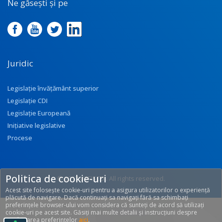
Ne găsești și pe
Juridic
Legislație învățământ superior
Legislație CDI
Legislație Europeană
Inițiative legislative
Procese
Politica de cookie-uri
© 2017 UEFISCDI. All rights reserved.
Acest site folosește cookie-uri pentru a asigura utilizatorilor o experiență
[T: 0.2996, O: 92]
plăcută de navigare. Dacă continuați sa navigați fără sa schimbați
preferințele browser-ului vom considera că sunteți de acord să utilizați
cookie-uri pe acest site. Găsiți mai multe detalii și instrucțiuni despre
modificarea preferințelor
aici
.