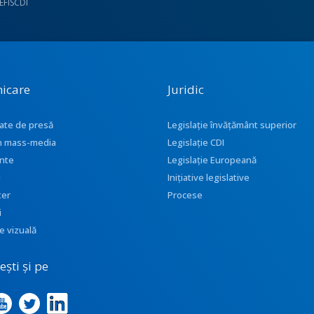
UEFISCDI
icare
Juridic
ate de presă
Legislație învățământ superior
 în mass-media
Legislație CDI
nte
Legislație Europeană
i
Inițiative legislative
ter
Procese
i
e vizuală
ști și pe