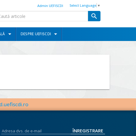
Select Language
▼
Admin UEFISCDI
ALĂ
DESPRE UEFISCDI
d.uefiscdi.ro