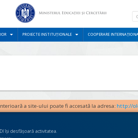
IOR
PROIECTE INSTITUȚIONALE
COOPERARE INTERNAȚION
terioară a site-ului poate fi accesată la adresa:
http://ol
I îşi desfăşoară activitatea.