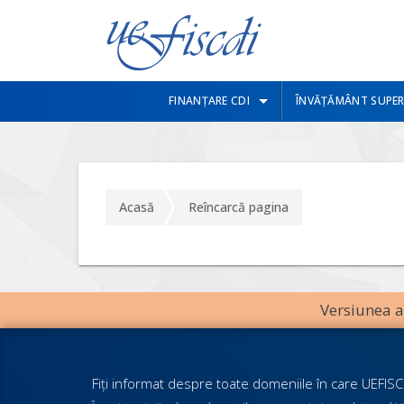
FINANȚARE CDI
ÎNVĂȚĂMÂNT SUPER
Acasă
Reîncarcă pagina
Versiunea an
Fiţi informat despre toate domeniile în care UEFISCD