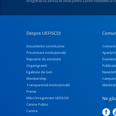
Înregistraţi-vă adresa de email pentru a primi newsletter-ul 
Despre UEFISCDI
Comun
Documente constitutive
Comunic
Prezentare instituţională
Apariţii
Rapoarte de activitate
Evenime
Organigramă
Publicați
Egalitate de Gen
Newslet
Membership
Campani
Transparenţă instituţională
Identitat
Premii
Ne găse
Mărci înregistrate UEFISCDI
Centre Politici
Cariere