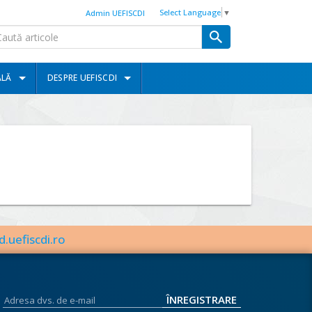
Select Language
▼
Admin UEFISCDI
ALĂ
DESPRE UEFISCDI
d.uefiscdi.ro