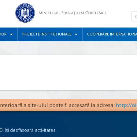
IOR
PROIECTE INSTITUȚIONALE
COOPERARE INTERNAȚION
terioară a site-ului poate fi accesată la adresa:
http://ol
I îşi desfăşoară activitatea.