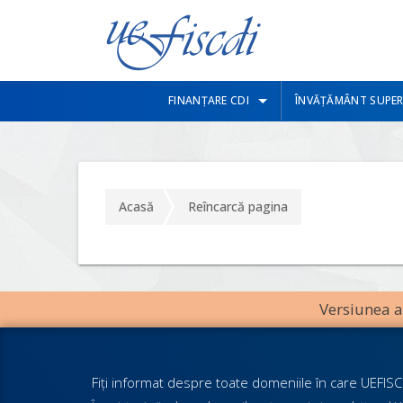
FINANȚARE CDI
ÎNVĂȚĂMÂNT SUPER
Acasă
Reîncarcă pagina
Versiunea an
Fiţi informat despre toate domeniile în care UEFISCD