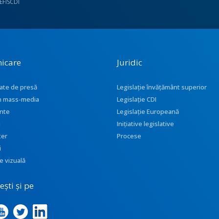
UEFISCDI
icare
Juridic
ate de presă
Legislație învățământ superior
 în mass-media
Legislație CDI
nte
Legislație Europeană
i
Inițiative legislative
ter
Procese
i
e vizuală
ști și pe