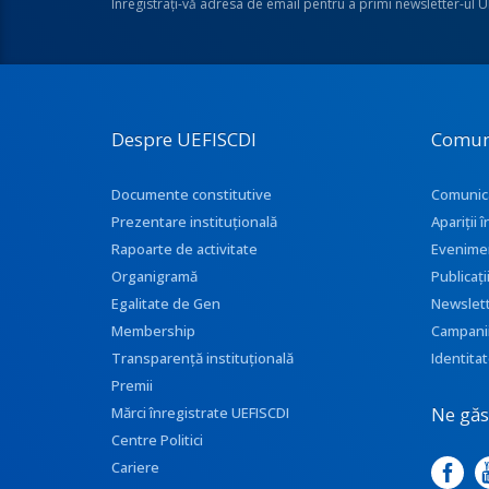
Înregistraţi-vă adresa de email pentru a primi newsletter-ul 
Despre UEFISCDI
Comun
Documente constitutive
Comunic
Prezentare instituţională
Apariţii
Rapoarte de activitate
Evenime
Organigramă
Publicați
Egalitate de Gen
Newslet
Membership
Campani
Transparenţă instituţională
Identitat
Premii
Ne găse
Mărci înregistrate UEFISCDI
Centre Politici
Cariere