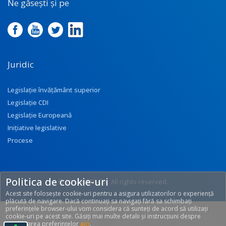
Ne găsești și pe
Juridic
Legislație învățământ superior
Legislație CDI
Legislație Europeană
Inițiative legislative
Procese
Politica de cookie-uri
© 2017 UEFISCDI. All rights reserved.
Acest site folosește cookie-uri pentru a asigura utilizatorilor o experiență
[T: 0.3245, O: 92]
plăcută de navigare. Dacă continuați sa navigați fără sa schimbați
preferințele browser-ului vom considera că sunteți de acord să utilizați
cookie-uri pe acest site. Găsiți mai multe detalii și instrucțiuni despre
modificarea preferințelor
aici
.