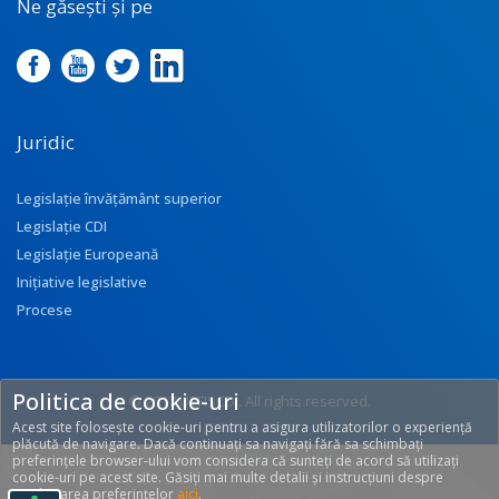
Ne găsești și pe
Juridic
Legislație învățământ superior
Legislație CDI
Legislație Europeană
Inițiative legislative
Procese
Politica de cookie-uri
© 2017 UEFISCDI. All rights reserved.
Acest site folosește cookie-uri pentru a asigura utilizatorilor o experiență
[T: 0.2757, O: 92]
plăcută de navigare. Dacă continuați sa navigați fără sa schimbați
preferințele browser-ului vom considera că sunteți de acord să utilizați
cookie-uri pe acest site. Găsiți mai multe detalii și instrucțiuni despre
modificarea preferințelor
aici
.