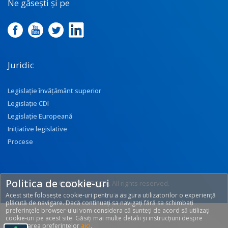
Ne găsești și pe
Juridic
Legislație învățământ superior
Legislație CDI
Legislație Europeană
Inițiative legislative
Procese
Politica de cookie-uri
© 2017 UEFISCDI. All rights reserved.
Acest site folosește cookie-uri pentru a asigura utilizatorilor o experiență
[T: 0.2945, O: 92]
plăcută de navigare. Dacă continuați sa navigați fără sa schimbați
preferințele browser-ului vom considera că sunteți de acord să utilizați
cookie-uri pe acest site. Găsiți mai multe detalii și instrucțiuni despre
modificarea preferințelor
aici
.