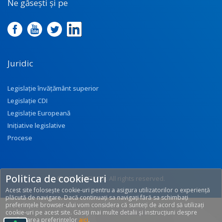
Ne găsești și pe
Juridic
Legislație învățământ superior
Legislație CDI
Legislație Europeană
Inițiative legislative
Procese
Politica de cookie-uri
© 2017 UEFISCDI. All rights reserved.
Acest site folosește cookie-uri pentru a asigura utilizatorilor o experiență
[T: 0.2842, O: 92]
plăcută de navigare. Dacă continuați sa navigați fără sa schimbați
preferințele browser-ului vom considera că sunteți de acord să utilizați
cookie-uri pe acest site. Găsiți mai multe detalii și instrucțiuni despre
modificarea preferințelor
aici
.