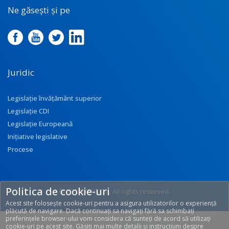
Ne găsești și pe
Juridic
Legislație învățământ superior
Legislație CDI
Legislație Europeană
Inițiative legislative
Procese
Politica de cookie-uri
© 2017 UEFISCDI. All rights reserved.
Acest site folosește cookie-uri pentru a asigura utilizatorilor o experiență
[T: 0.3213, O: 113]
plăcută de navigare. Dacă continuați sa navigați fără sa schimbați
preferințele browser-ului vom considera că sunteți de acord să utilizați
cookie-uri pe acest site. Găsiți mai multe detalii și instrucțiuni despre