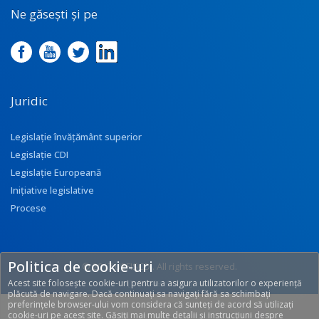
Ne găsești și pe
Juridic
Legislație învățământ superior
Legislație CDI
Legislație Europeană
Inițiative legislative
Procese
Politica de cookie-uri
© 2017 UEFISCDI. All rights reserved.
Acest site folosește cookie-uri pentru a asigura utilizatorilor o experiență
[T: 0.2459, O: 113]
plăcută de navigare. Dacă continuați sa navigați fără sa schimbați
preferințele browser-ului vom considera că sunteți de acord să utilizați
cookie-uri pe acest site. Găsiți mai multe detalii și instrucțiuni despre