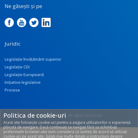
Ne găsești și pe
Juridic
Legislație învățământ superior
Legislație CDI
Legislație Europeană
Inițiative legislative
Procese
Politica de cookie-uri
© 2017 UEFISCDI. All rights reserved.
Acest site folosește cookie-uri pentru a asigura utilizatorilor o experiență
[T: 0.271, O: 113]
plăcută de navigare. Dacă continuați sa navigați fără sa schimbați
preferințele browser-ului vom considera că sunteți de acord să utilizați
cookie-uri pe acest site. Găsiți mai multe detalii și instrucțiuni despre